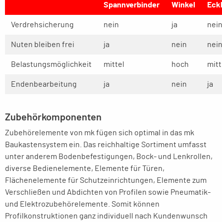
Spannverbinder
Winkel
Eck
Verdrehsicherung
nein
ja
nei
Nuten bleiben frei
ja
nein
nei
Belastungsmöglichkeit
mittel
hoch
mitt
Endenbearbeitung
ja
nein
ja
Zubehörkomponenten
Zubehörelemente von mk fügen sich optimal in das mk
Baukastensystem ein. Das reichhaltige Sortiment umfasst
unter anderem Bodenbefestigungen, Bock- und Lenkrollen,
diverse Bedienelemente, Elemente für Türen,
Flächenelemente für Schutzeinrichtungen, Elemente zum
Verschließen und Abdichten von Profilen sowie Pneumatik-
und Elektrozubehörelemente. Somit können
Profilkonstruktionen ganz individuell nach Kundenwunsch