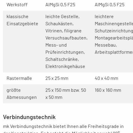
Werkstoff
AlMgSi 0,5 F25
AlMgSi 0,5 F25
klassische
leichte Gestelle,
leichtere
Einsatzgebiete
Schaukästen,
Maschinengestell
Vitrinen, filigrane
Schutzeinrichtun
Versuchsaufbauten,
Montagearbeitsplä
Mess- und
Messebau,
Prüfeinrichtungen,
Arbeitsplattforme
Schaltschränke,
Elektronikgehäuse
Rastermaße
25 x 25 mm
40 x 40 mm
größte
25 x 150 mm bzw. 50
160 x 160 mm
Abmessungen
x 50 mm
Verbindungstechnik
mk Verbindungstechnik bietet Ihnen alle Freiheitsgrade in