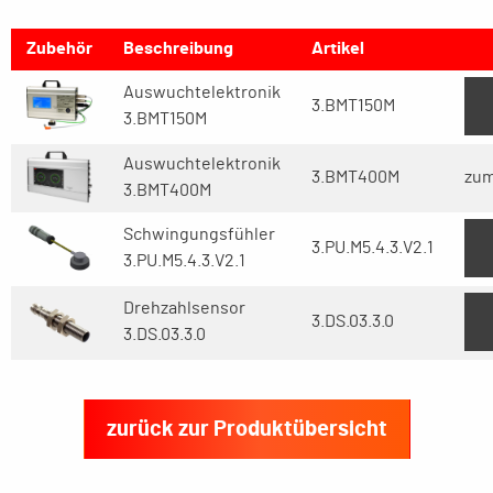
Zubehör
Beschreibung
Artikel
Auswuchtelektronik
3.BMT150M
3.BMT150M
Auswuchtelektronik
3.BMT400M
zum
3.BMT400M
Schwingungsfühler
3.PU.M5.4.3.V2.1
3.PU.M5.4.3.V2.1
Drehzahlsensor
3.DS.03.3.0
3.DS.03.3.0
zurück zur Produktübersicht