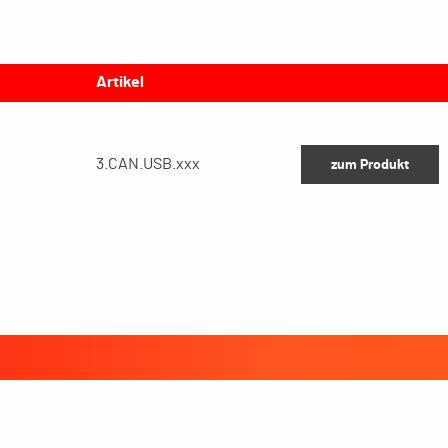
Artikel
3.CAN.USB.xxx
zum Produkt