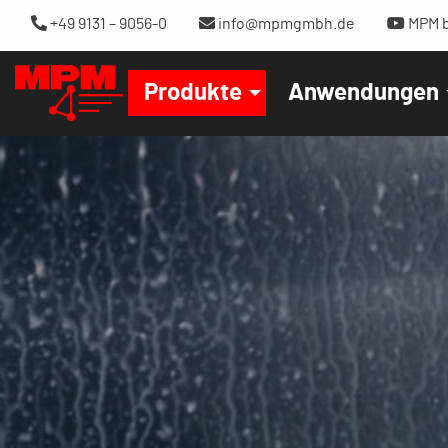
+49 9131 – 9056-0
info@mpmgmbh.de
MPM b
Produkte
Anwendungen