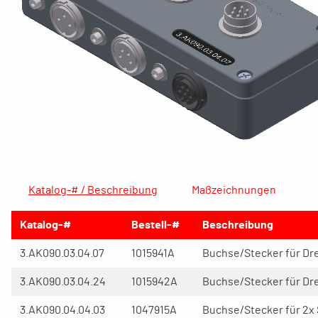
Katalog-# / Beschreibung
Maßzeichnungen
Katalog-#
Bestell-#
Beschreibung
3.AK090.03.04.07
1015941A
Buchse/Stecker für Dreh
3.AK090.03.04.24
1015942A
Buchse/Stecker für Dreh
3.AK090.04.04.03
1047915A
Buchse/Stecker für 2x 