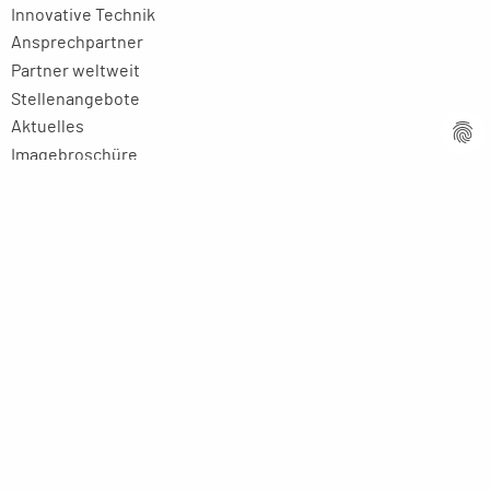
Innovative Technik
Ansprechpartner
Partner weltweit
Stellenangebote
Aktuelles
Imagebroschüre
Rechtliches
Impressum
Datenschutzerklärung
AGB
MPM Micro Präzision Marx GmbH & Co. KG
Neuenweiherstraße 19
91056 Erlangen