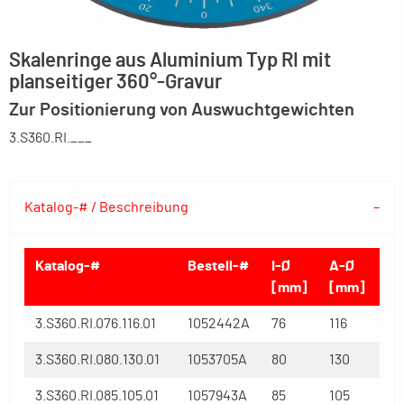
Skalenringe aus Aluminium Typ RI mit
planseitiger 360°-Gravur
Zur Positionierung von Auswuchtgewichten
3.S360.RI.___
Katalog-# / Beschreibung
Katalog-#
Bestell-#
I-Ø
A-Ø
[mm]
[mm]
3.S360.RI.076.116.01
1052442A
76
116
3.S360.RI.080.130.01
1053705A
80
130
3.S360.RI.085.105.01
1057943A
85
105