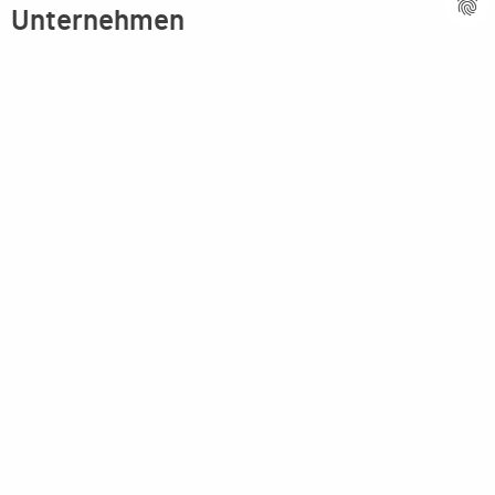
Unternehmen
Firmenprofil
Kompetenz
Innovative Technik
Ansprechpartner
Partner weltweit
Stellenangebote
Aktuelles
Imagebroschüre
Rechtliches
Impressum
Datenschutzerklärung
AGB